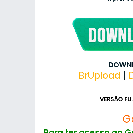
DOWNL
BrUpload
|
VERSÃO FU
G
Para ter acesso ao Go