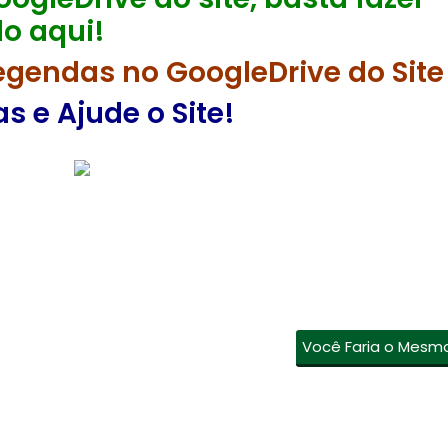
o aqui!
egendas no GoogleDrive do Site
 e Ajude o Site!
Você Faria o Mesm