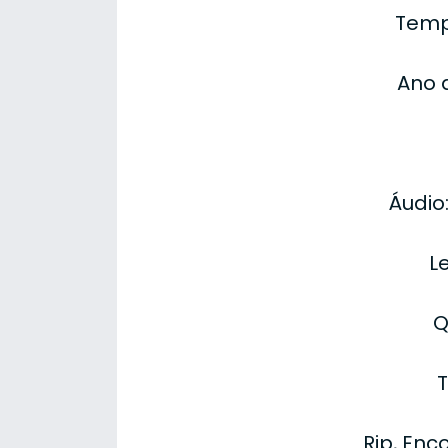
Temp
Ano 
Áudio
L
Q
T
Rip, Enc