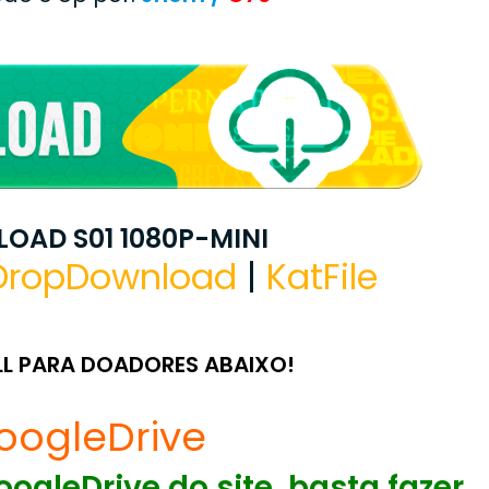
OAD S01 1080P-MINI
DropDownload
|
KatFile
LL PARA DOADORES ABAIXO!
oogleDrive
ogleDrive do site, basta fazer