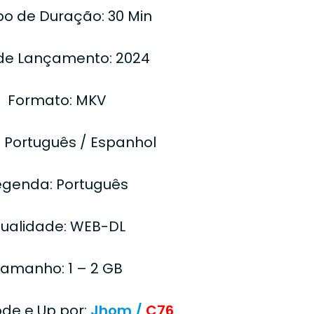
o de Duração: 30 Min
de Lançamento: 2024
Formato: MKV
: Português / Espanhol
egenda: Português
ualidade: WEB-DL
amanho: 1 – 2 GB
ode e Up por:
Jhom /
C76