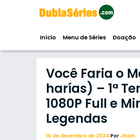
Skip
to
content
Início
Menu de Séries
Doação
Você Faria o 
harías) – 1ª 
1080P Full e Mi
Legendas
10 de dezembro de 2024
Por
Jhom