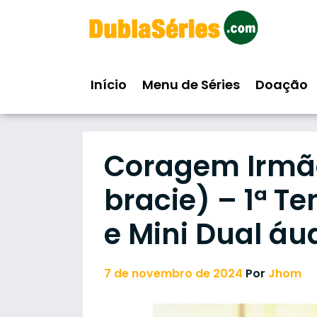
Skip
to
content
Início
Menu de Séries
Doação
Coragem Irmão
bracie) – 1ª T
e Mini Dual áu
7 de novembro de 2024
Por
Jhom