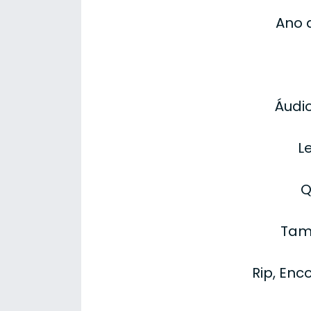
Ano 
Áudio
L
Q
Tam
Rip, Enc