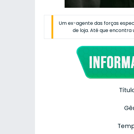
Um ex-agente das forças especi
de loja. Até que encontra 
Títul
Gê
Temp