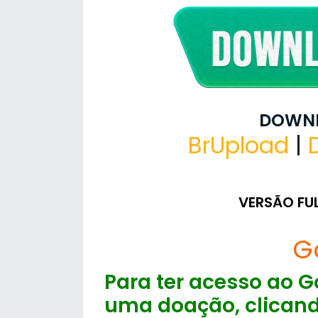
DOWNL
BrUpload
|
VERSÃO FU
G
Para ter acesso ao Go
uma doação, clicand