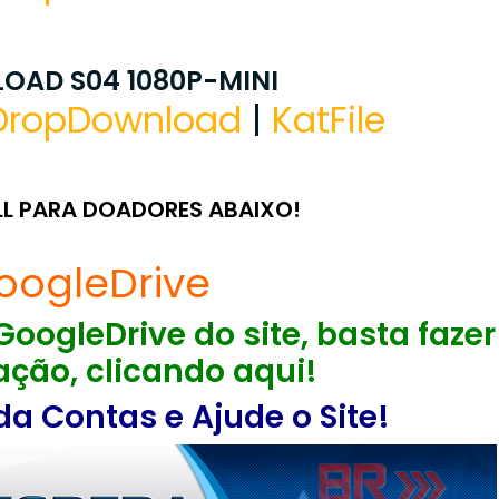
OAD S04 1080P-MINI
DropDownload
|
KatFile
LL PARA DOADORES ABAIXO!
oogleDrive
GoogleDrive do site, basta fazer
ção, clicando aqui!
a Contas e Ajude o Site!