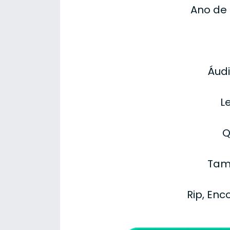
Ano de
Áudi
L
Q
Tam
Rip, Enc