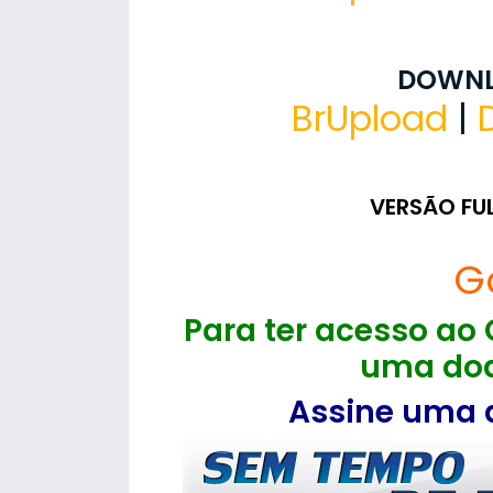
DOWNL
BrUpload
|
VERSÃO FU
G
Para ter acesso ao 
uma doa
Assine uma d