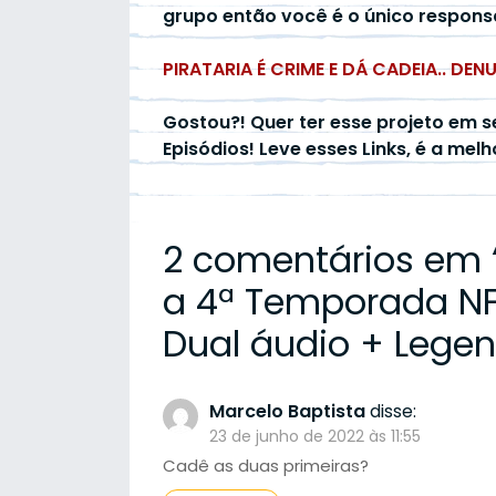
grupo então você é o único respons
PIRATARIA É CRIME E DÁ CADEIA.. DEN
Gostou?! Quer ter esse projeto em s
Episódios! Leve esses Links, é a mel
2 comentários em 
a 4ª Temporada NF 
Dual áudio + Lege
Marcelo Baptista
disse:
23 de junho de 2022 às 11:55
Cadê as duas primeiras?