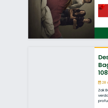
De
Ba
108
28 
Zak B
verda
prof