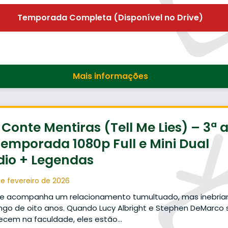
Temporada Completa (Disponível no Drive)
Mais informações
Conte Mentiras (Tell Me Lies) – 3ª 
Temporada 1080p Full e Mini Dual
dio + Legendas
e fevereiro de 2026
ie acompanha um relacionamento tumultuado, mas inebria
ngo de oito anos. Quando Lucy Albright e Stephen DeMarco 
ecem na faculdade, eles estão…