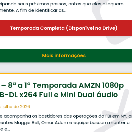
cipando seus próximos passos, antes que eles ataquem
ente. A fim de identificar as…
Temporada Completa (Disponível no Drive)
Mais informações
 – 8ª a 1ª Temporada AMZN 1080p
-DL x264 Full e Mini Dual áudio
e julho de 2026
ie acompanha os bastidores das operações do FBI em NY, 
gentes Maggie Bell, Omar Adom e equipe buscam manter a
de e…