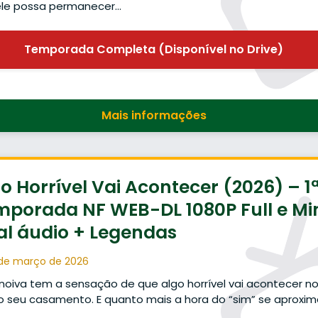
ele possa permanecer…
Temporada Completa (Disponível no Drive)
Mais informações
o Horrível Vai Acontecer (2026) – 1
porada NF WEB-DL 1080P Full e Mi
al áudio + Legendas
de março de 2026
oiva tem a sensação de que algo horrível vai acontecer n
o seu casamento. E quanto mais a hora do “sim” se aproxim