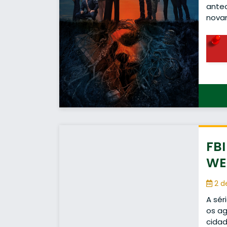
ante
novam
FBI
WEB
2 d
A sér
os a
cida