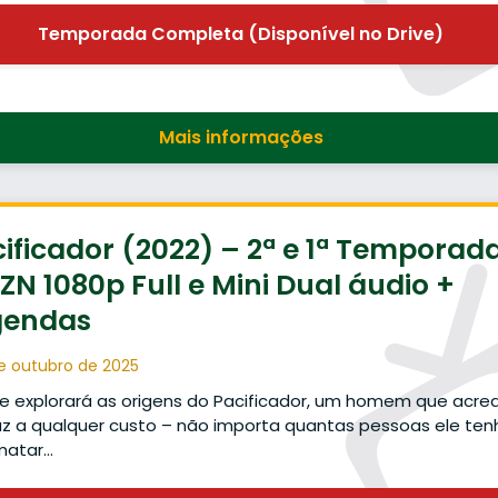
Temporada Completa (Disponível no Drive)
Mais informações
ificador (2022) – 2ª e 1ª Temporad
N 1080p Full e Mini Dual áudio +
gendas
e outubro de 2025
ie explorará as origens do Pacificador, um homem que acred
z a qualquer custo – não importa quantas pessoas ele ten
matar…