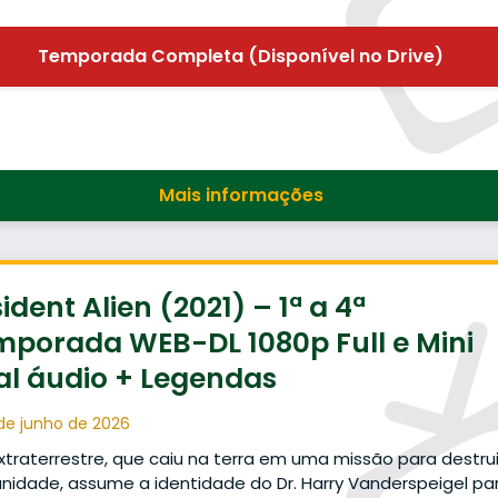
Temporada Completa (Disponível no Drive)
Mais informações
ident Alien (2021) – 1ª a 4ª
mporada WEB-DL 1080p Full e Mini
al áudio + Legendas
de junho de 2026
traterrestre, que caiu na terra em uma missão para destrui
idade, assume a identidade do Dr. Harry Vanderspeigel pa