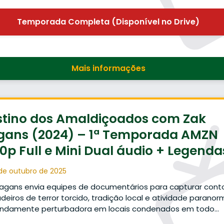
Temporada Completa (Disponível no Drive)
Mais informações
stino dos Amaldiçoados com Zak
gans (2024) – 1ª Temporada AMZN
0p Full e Mini Dual áudio + Legenda
de outubro de 2025
agans envia equipes de documentários para capturar cont
deiros de terror torcido, tradição local e atividade paranor
undamente perturbadora em locais condenados em todo…