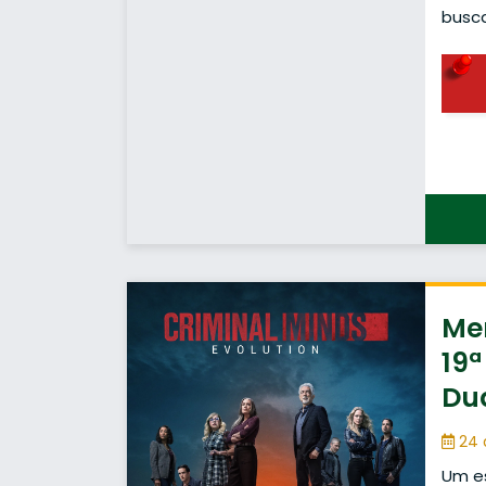
busca
Men
19ª
Du
24 
Um es