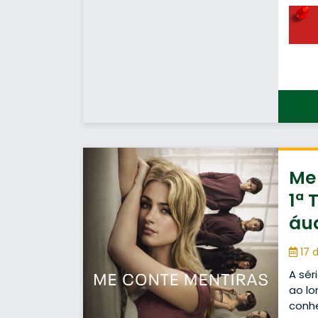
Me 
1ª 
áu
17 d
A sér
ao lo
conh