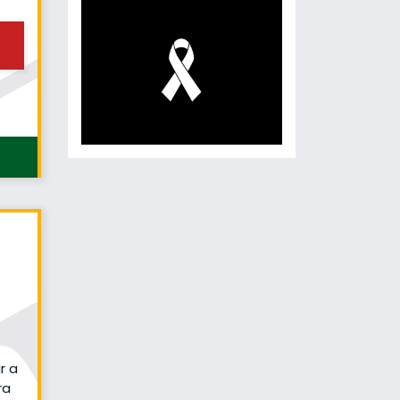
r a
ra