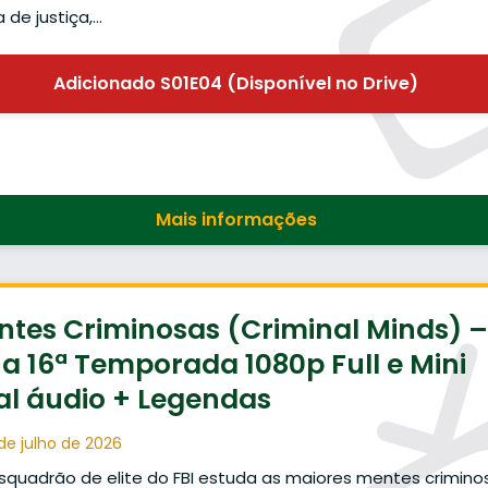
 de justiça,…
Adicionado S01E04 (Disponível no Drive)
Mais informações
tes Criminosas (Criminal Minds) –
 a 16ª Temporada 1080p Full e Mini
al áudio + Legendas
de julho de 2026
quadrão de elite do FBI estuda as maiores mentes crimino