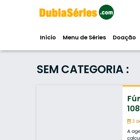
Skip
to
content
Início
Menu de Séries
Doação
SEM CATEGORIA :
Fú
108
3 d
A age
calcu