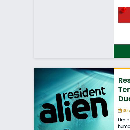
Res
Te
Du
30 
Um ex
human