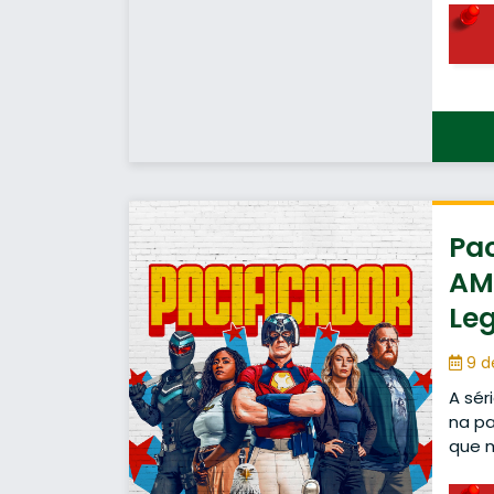
Pac
AMZ
Le
9 d
A sér
na pa
que 