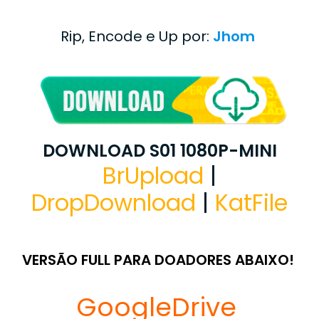
Rip, Encode e Up por:
Jhom
DOWNLOAD S01 1080P-MINI
BrUpload
|
DropDownload
|
KatFile
VERSÃO FULL PARA DOADORES ABAIXO!
GoogleDrive