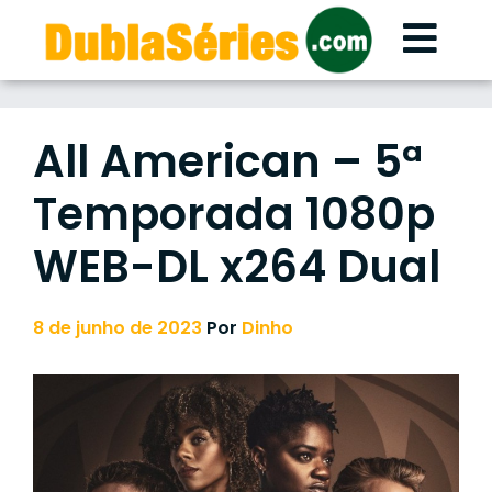
Skip
to
content
All American – 5ª
Temporada 1080p
WEB-DL x264 Dual
8 de junho de 2023
Por
Dinho