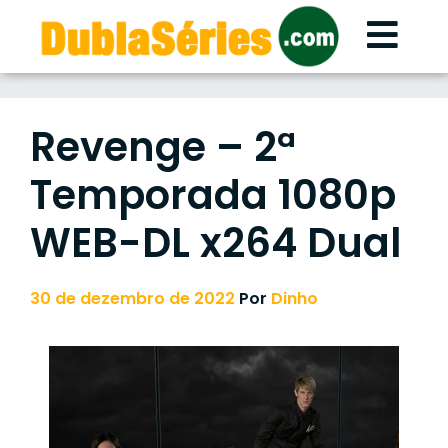
Skip
to
content
Revenge – 2ª
Temporada 1080p
WEB-DL x264 Dual
30 de dezembro de 2022
Por
Dinho