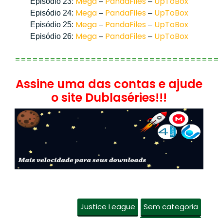
Mega
PandaFiles
UpToBox
Episódio 23:
–
–
Mega
PandaFiles
UpToBox
Episódio 24:
–
–
Mega
PandaFiles
UpToBox
Episódio 25:
–
–
Mega
PandaFiles
UpToBox
Episódio 26:
–
–
==================================
Assine uma das contas e ajude
o site Dublaséries!!!
Justice League
Sem categoria