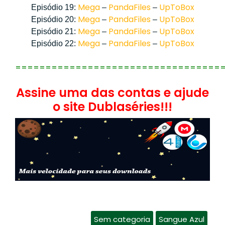
Mega
PandaFiles
UpToBox
Episódio 19:
–
–
Mega
PandaFiles
UpToBox
Episódio 20:
–
–
Mega
PandaFiles
UpToBox
Episódio 21:
–
–
Mega
PandaFiles
UpToBox
Episódio 22:
–
–
==================================
Assine uma das contas e ajude
o site Dublaséries!!!
Sem categoria
Sangue Azul