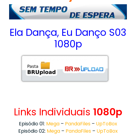
Ela Dança, Eu Danço S03
1080p
Links Individuais
1080p
Episódio 01:
Mega
–
PandaFiles
–
UpToBox
Episódio 02:
Mega
–
PandaFiles
–
UpToBox