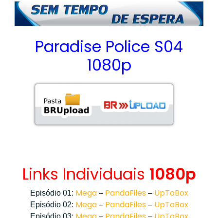
Paradise Police S04
1080p
Links Individuais
1080p
Mega
PandaFiles
UpToBox
Episódio 01:
–
–
Mega
PandaFiles
UpToBox
Episódio 02:
–
–
Mega
PandaFiles
UpToBox
Episódio 03:
–
–