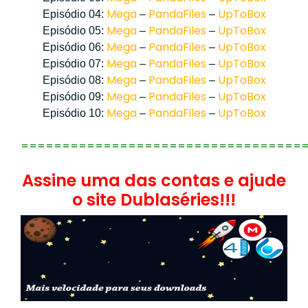
Mega
PandaFiles
UpToBox
Episódio 04:
–
–
Mega
PandaFiles
UpToBox
Episódio 05:
–
–
Mega
PandaFiles
UpToBox
Episódio 06:
–
–
Mega
PandaFiles
UpToBox
Episódio 07:
–
–
Mega
PandaFiles
UpToBox
Episódio 08:
–
–
Mega
PandaFiles
UpToBox
Episódio 09:
–
–
Mega
PandaFiles
UpToBox
Episódio 10:
–
–
==================================
Assine uma das contas e ajude
o site Dublaséries!!!