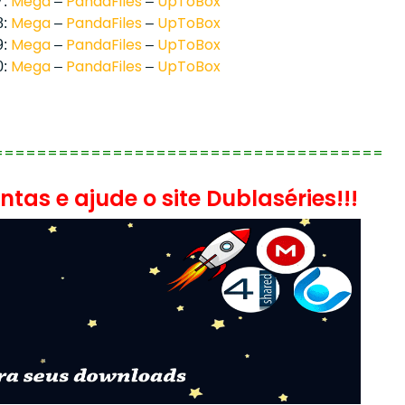
Mega
PandaFiles
UpToBox
7:
–
–
Mega
PandaFiles
UpToBox
8:
–
–
Mega
PandaFiles
UpToBox
9:
–
–
Mega
PandaFiles
UpToBox
0:
–
–
====================================
tas e ajude o site Dublaséries!!!