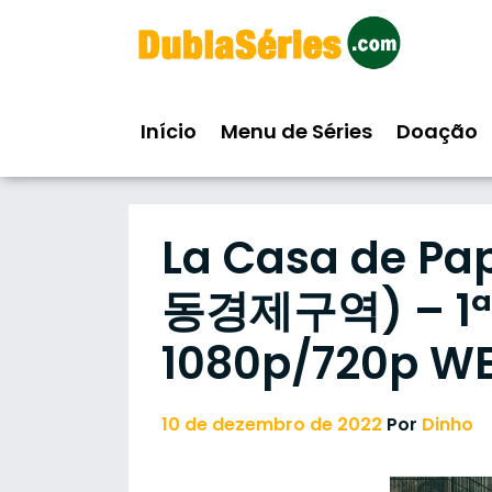
Skip
to
content
Início
Menu de Séries
Doação
La Casa de Pa
동경제구역) – 1ª
1080p/720p WE
10 de dezembro de 2022
Por
Dinho