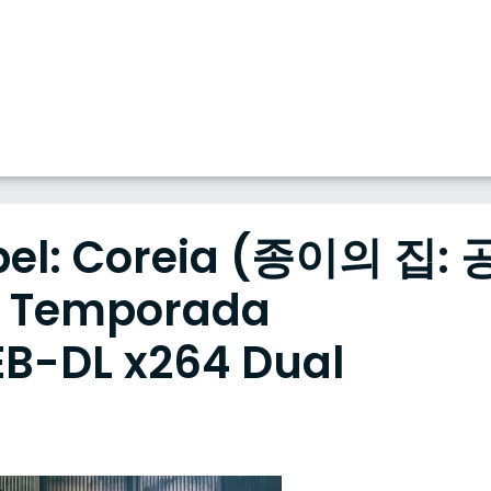
pel: Coreia (종이의 집: 
 Temporada
B-DL x264 Dual