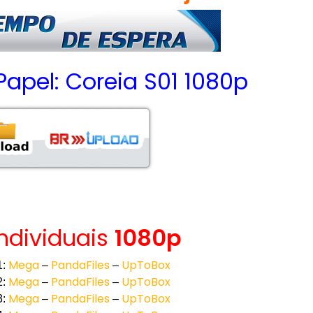
Papel: Coreia S01 1080p
Individuais
1080p
Mega
PandaFiles
UpToBox
1:
–
–
Mega
PandaFiles
UpToBox
2:
–
–
Mega
PandaFiles
UpToBox
3:
–
–