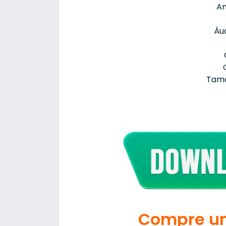
An
Áud
Tama
Compre um