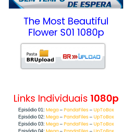
The Most Beautiful
Flower S01 1080p
Links Individuais
1080p
Mega
PandaFiles
UpToBox
Episódio 01:
–
–
Mega
PandaFiles
UpToBox
Episódio 02:
–
–
Mega
PandaFiles
UpToBox
Episódio 03:
–
–
Mega
PandaFiles
UpToBox
Episódio 04:
–
–