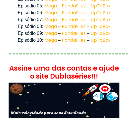
Mega
PandaFiles
UpToBox
Episódio 05:
–
–
Mega
PandaFiles
UpToBox
Episódio 06:
–
–
Mega
PandaFiles
UpToBox
Episódio 07:
–
–
Mega
PandaFiles
UpToBox
Episódio 08:
–
–
Mega
PandaFiles
UpToBox
Episódio 09:
–
–
Mega
PandaFiles
UpToBox
Episódio 10:
–
–
==================================
Assine uma das contas e ajude
o site Dublaséries!!!