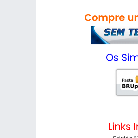
Compre um
Os Si
Links 