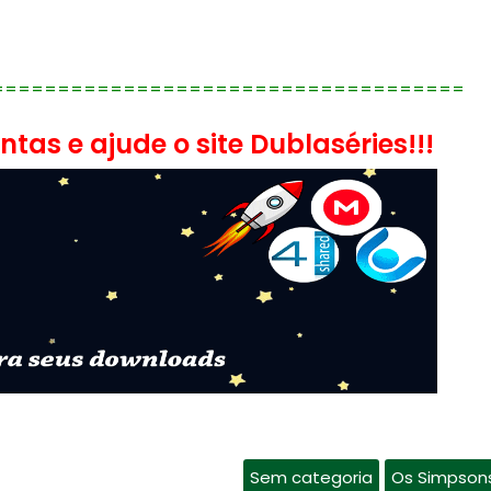
====================================
tas e ajude o site Dublaséries!!!
Sem categoria
Os Simpson