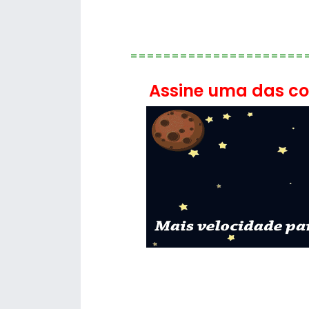
=====================
Assine uma das con