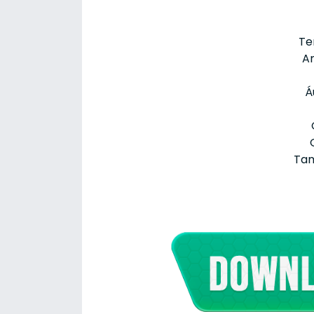
Te
An
Á
Tam