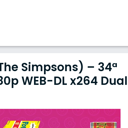
The Simpsons) – 34ª
80p WEB-DL x264 Dual