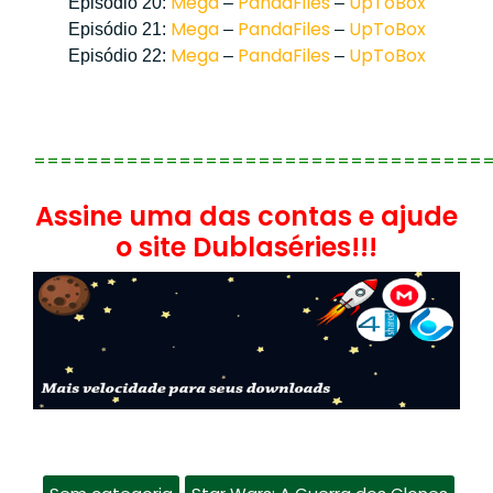
Mega
PandaFiles
UpToBox
Episódio 20:
–
–
Mega
PandaFiles
UpToBox
Episódio 21:
–
–
Mega
PandaFiles
UpToBox
Episódio 22:
–
–
==================================
Assine uma das contas e ajude
o site Dublaséries!!!