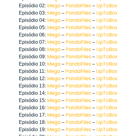
Mega
PandaFiles
UpToBox
Episódio 02:
–
–
Mega
PandaFiles
UpToBox
Episódio 03:
–
–
Mega
PandaFiles
UpToBox
Episódio 04:
–
–
Mega
PandaFiles
UpToBox
Episódio 05:
–
–
Mega
PandaFiles
UpToBox
Episódio 06:
–
–
Mega
PandaFiles
UpToBox
Episódio 07:
–
–
Mega
PandaFiles
UpToBox
Episódio 08:
–
–
Mega
PandaFiles
UpToBox
Episódio 09:
–
–
Mega
PandaFiles
UpToBox
Episódio 10:
–
–
Mega
PandaFiles
UpToBox
Episódio 11:
–
–
Mega
PandaFiles
UpToBox
Episódio 12:
–
–
Mega
PandaFiles
UpToBox
Episódio 13:
–
–
Mega
PandaFiles
UpToBox
Episódio 14:
–
–
Mega
PandaFiles
UpToBox
Episódio 15:
–
–
Mega
PandaFiles
UpToBox
Episódio 16:
–
–
Mega
PandaFiles
UpToBox
Episódio 17:
–
–
Mega
PandaFiles
UpToBox
Episódio 18:
–
–
Mega
PandaFiles
UpToBox
Episódio 19:
–
–