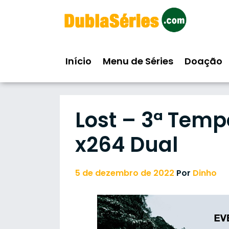
Skip
to
content
Início
Menu de Séries
Doação
Lost – 3ª Tem
x264 Dual
5 de dezembro de 2022
Por
Dinho