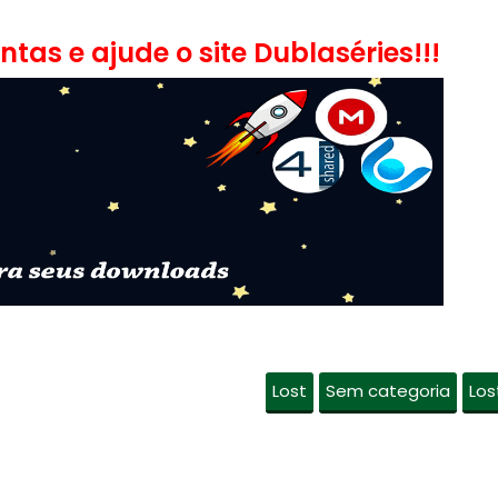
tas e ajude o site Dublaséries!!!
Lost
Sem categoria
Los