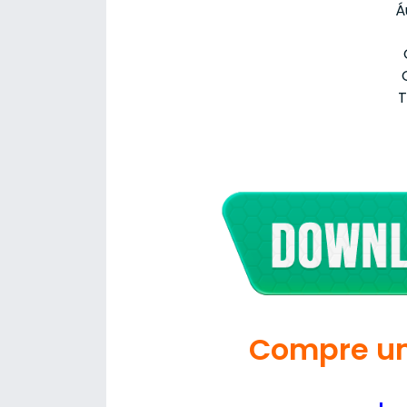
Á
T
Compre um