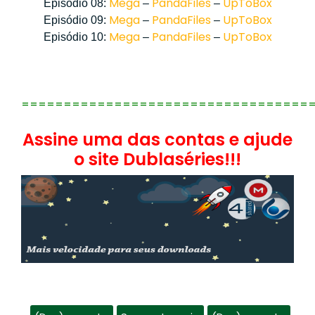
Mega
PandaFiles
UpToBox
Episódio 08:
–
–
Mega
PandaFiles
UpToBox
Episódio 09:
–
–
Mega
PandaFiles
UpToBox
Episódio 10:
–
–
==================================
Assine uma das contas e ajude
o site Dublaséries!!!