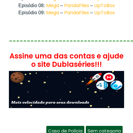
Mega
PandaFiles
UpToBox
Episódio 08:
–
–
Mega
PandaFiles
UpToBox
Episódio 09:
–
–
==================================
Assine uma das contas e ajude
o site Dublaséries!!!
Caso de Polícia
Sem categoria