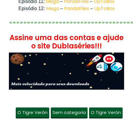
Mega
PandaFiles
UpToBox
Episódio 11:
–
–
Mega
PandaFiles
UpToBox
Episódio 12:
–
–
==================================
Assine uma das contas e ajude
o site Dublaséries!!!
O Tigre Verón
Sem categoria
O Tigre Verón