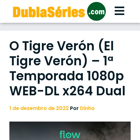
Skip
to
content
O Tigre Verón (El
Tigre Verón) – 1ª
Temporada 1080p
WEB-DL x264 Dual
1 de dezembro de 2022
Por
Dinho