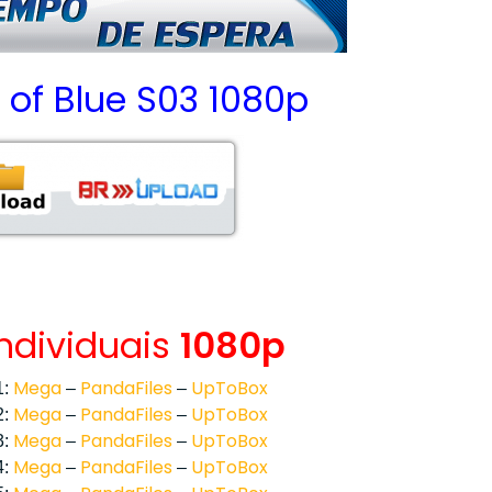
of Blue S03 1080p
Individuais
1080p
Mega
PandaFiles
UpToBox
1:
–
–
Mega
PandaFiles
UpToBox
2:
–
–
Mega
PandaFiles
UpToBox
3:
–
–
Mega
PandaFiles
UpToBox
4:
–
–