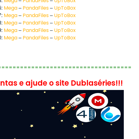
Mega
PandaFiles
UpToBox
5:
–
–
Mega
PandaFiles
UpToBox
6:
–
–
Mega
PandaFiles
UpToBox
7:
–
–
Mega
PandaFiles
UpToBox
8:
–
–
Mega
PandaFiles
UpToBox
9:
–
–
Mega
PandaFiles
UpToBox
0:
–
–
====================================
tas e ajude o site Dublaséries!!!