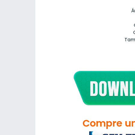
Á
Tam
Compre um