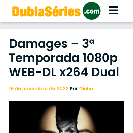
Skip
to
content
Damages – 3ª
Temporada 1080p
WEB-DL x264 Dual
19 de novembro de 2022
Por
Dinho