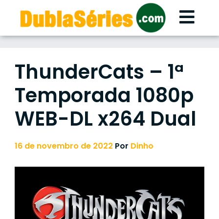
Skip
to
content
ThunderCats – 1ª
Temporada 1080p
WEB-DL x264 Dual
16 de novembro de 2022
Por
Dinho