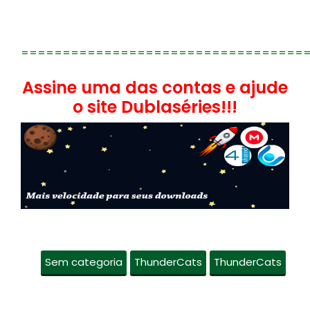
==================================
Assine uma das contas e ajude
o site Dublaséries!!!
Sem categoria
ThunderCats
ThunderCats