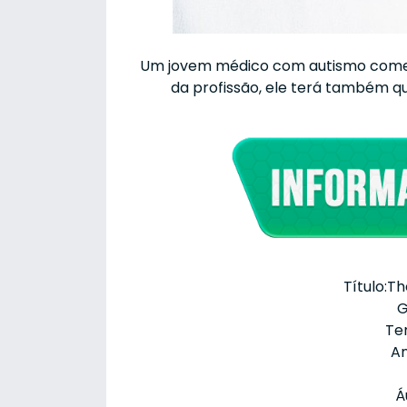
Um jovem médico com autismo começa
da profissão, ele terá também q
Título:T
G
Te
An
Á