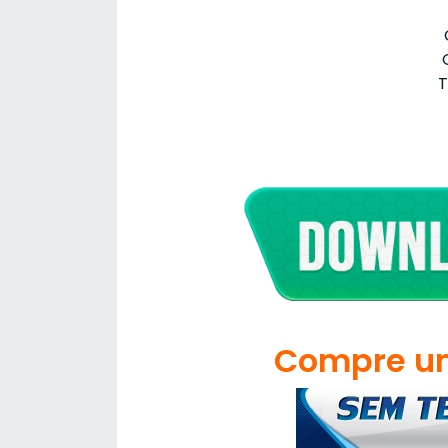
T
Compre um