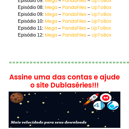
Mega
PandaFiles
UpToBox
Episódio 09:
–
–
Mega
PandaFiles
UpToBox
Episódio 08:
–
–
Mega
PandaFiles
UpToBox
Episódio 09:
–
–
Mega
PandaFiles
UpToBox
Episódio 10:
–
–
Mega
PandaFiles
UpToBox
Episódio 11:
–
–
Mega
PandaFiles
UpToBox
Episódio 12:
–
–
==================================
Assine uma das contas e ajude
o site Dublaséries!!!