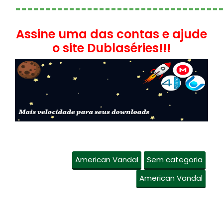
==================================
Assine uma das contas e ajude
o site Dublaséries!!!
American Vandal
Sem categoria
American Vandal