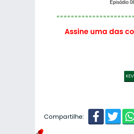
Episódio 0
=====================
Assine uma das con
KEV
Compartilhe: