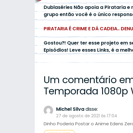
Dublaséries Não apoia a Pirataria e 
grupo então você é o único respons
PIRATARIA É CRIME E DÁ CADEIA.. DEN
Gostou?! Quer ter esse projeto em s
Episódios! Leve esses Links, é a mel
Um comentário em
Temporada 1080p W
Michel Silva
disse:
27 de agosto de 2021 às 17:04
Dinho Poderia Postar o Anime Edens Zero