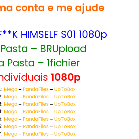
a conta e me ajude
**K HIMSELF S01 1080p
 Pasta – BRUpload
a Pasta – 1fichier
Individuais
1080p
Mega
PandaFiles
UpToBox
1:
–
–
Mega
PandaFiles
UpToBox
2:
–
–
Mega
PandaFiles
UpToBox
3:
–
–
Mega
PandaFiles
UpToBox
4:
–
–
Mega
PandaFiles
UpToBox
5:
–
–
Mega
PandaFiles
UpToBox
6:
–
–
Mega
PandaFiles
UpToBox
7:
–
–