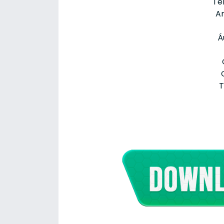
Te
An
Á
T