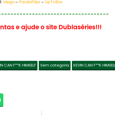
Mega
PandaFiles
UpToBox
8:
–
–
====================================
tas e ajude o site Dublaséries!!!
IN CAN F**K HIMSELF
Sem categoria
KEVIN CAN F**K HIMSEL