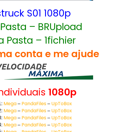
struck S01 1080p
 Pasta – BRUpload
a Pasta – 1fichier
a conta e me ajude
Individuais
1080p
Mega
PandaFiles
UpToBox
1:
–
–
Mega
PandaFiles
UpToBox
2:
–
–
Mega
PandaFiles
UpToBox
3:
–
–
Mega
PandaFiles
UpToBox
4:
–
–
Mega
PandaFiles
UpToBox
5:
–
–