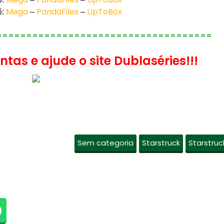
Mega
PandaFiles
UpToBox
6:
–
–
====================================
tas e ajude o site Dublaséries!!!
Sem categoria
Starstruck
Starstruc