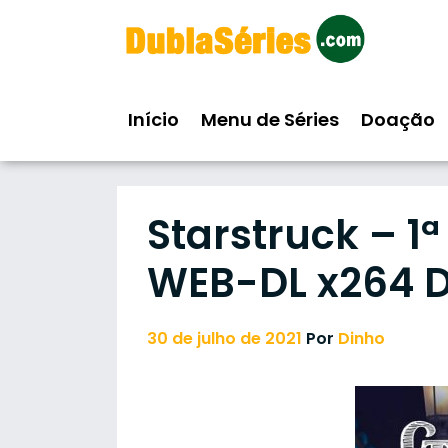
Skip
to
content
Início
Menu de Séries
Doação
Starstruck – 
WEB-DL x264 D
30 de julho de 2021
Por
Dinho