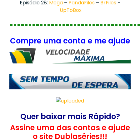
Episódio 28:
Mega
–
PandaFiles
–
BrFiles
–
UpToBox
==================================
Compre uma conta e me ajude
Quer baixar mais Rápido?
Assine uma das contas e ajude
o site Dublaséries!!!