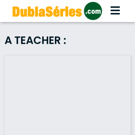
Skip
to
content
A TEACHER :