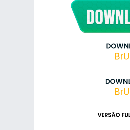
DOWNL
BrU
DOWNL
BrU
VERSÃO FU