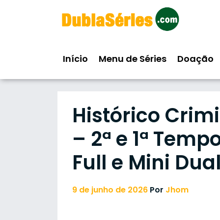
Skip
to
content
Início
Menu de Séries
Doação
Histórico Crim
– 2ª e 1ª Tem
Full e Mini Du
9 de junho de 2026
Por
Jhom