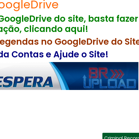
oogleDrive
GoogleDrive do site, basta fazer
ção, clicando aqui!
egendas no GoogleDrive do Sit
a Contas e Ajude o Site!
Criminal Recor