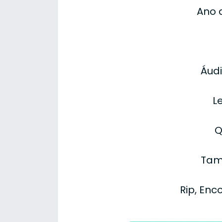
Ano 
Áudi
L
Q
Tam
Rip, Enc