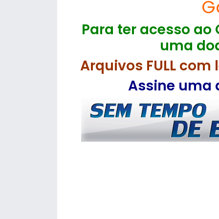
G
Para ter acesso ao 
uma doa
Arquivos FULL com l
Assine uma d