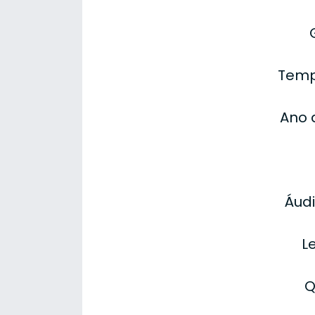
Temp
Ano 
Áudi
L
Q