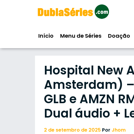
Skip
to
content
Início
Menu de Séries
Doação
Hospital New
Amsterdam) – 
GLB e AMZN RMZ
Dual áudio + 
2 de setembro de 2025
Por
Jhom