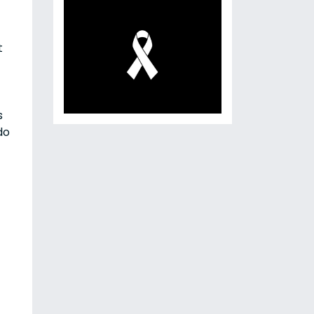
t
s
do