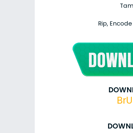
Tam
Rip, Encode
DOWNL
BrU
DOWNL