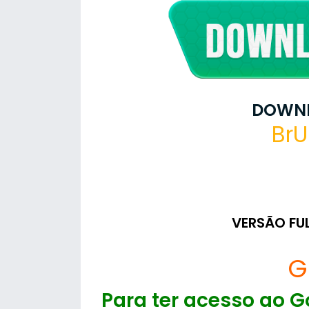
DOWNL
BrU
VERSÃO FU
G
Para ter acesso ao Go