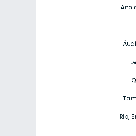
Ano 
Áudi
L
Q
Tam
Rip, 