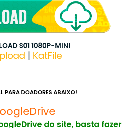
OAD S01 1080P-MINI
pload
|
KatFile
LL PARA DOADORES ABAIXO!
oogleDrive
ogleDrive do site, basta fazer