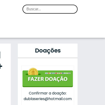
Doações
N
+
Confirmar a doação:
dublaseries@hotmail.com