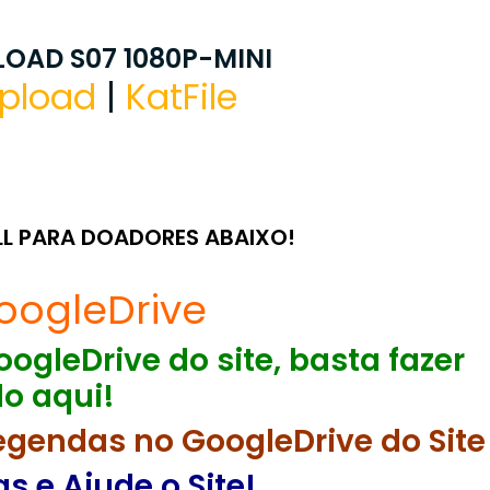
OAD S07 1080P-MINI
pload
|
KatFile
LL PARA DOADORES ABAIXO!
oogleDrive
ogleDrive do site, basta fazer
o aqui!
egendas no GoogleDrive do Site
 e Ajude o Site!