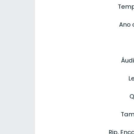
Temp
Ano 
Áudi
L
Q
Tam
Rip, Enc