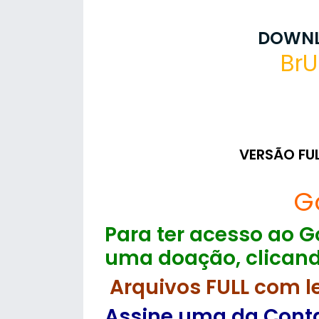
DOWNL
BrU
VERSÃO FU
G
Para ter acesso ao Go
uma doação, clicand
Arquivos FULL com l
Assine uma da Contas