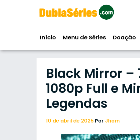
Skip
to
content
Início
Menu de Séries
Doação
Black Mirror –
1080p Full e Mi
Legendas
10 de abril de 2025
Por
Jhom