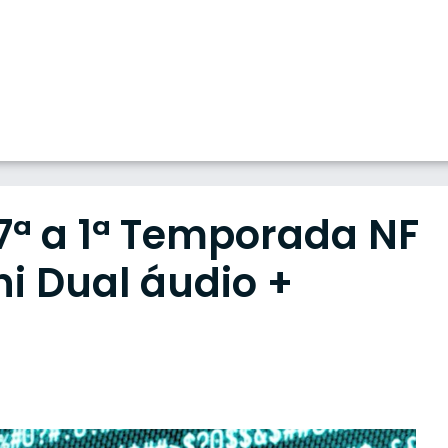
 7ª a 1ª Temporada NF
ni Dual áudio +