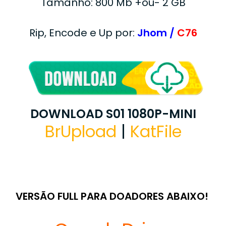
Tamanho: 800 Mb +ou- 2 GB
Rip, Encode e Up por:
Jhom /
C76
DOWNLOAD S01 1080P-MINI
BrUpload
|
KatFile
VERSÃO FULL PARA DOADORES ABAIXO!