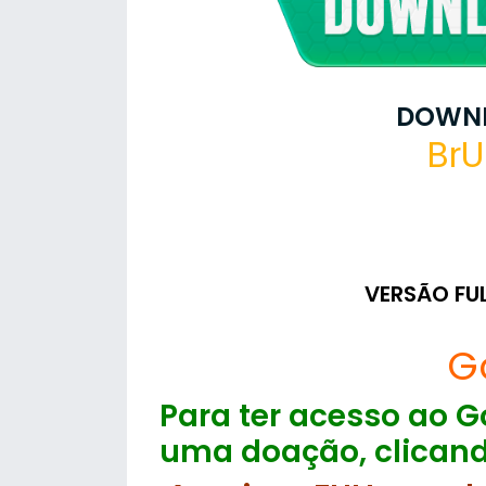
DOWNL
BrU
VERSÃO FU
G
Para ter acesso ao Go
uma doação, clicand