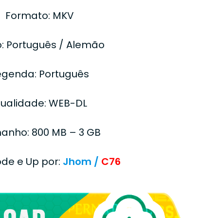
Formato: MKV
o: Português / Alemão
egenda: Português
ualidade: WEB-DL
anho: 800 MB – 3 GB
ode e Up por:
Jhom /
C76