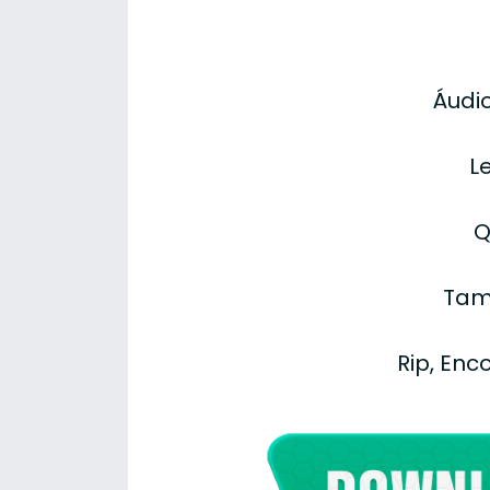
Áudi
L
Q
Tam
Rip, Enc