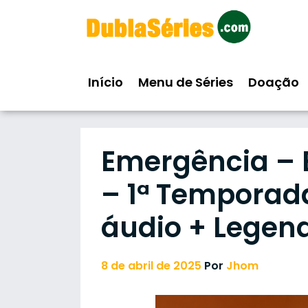
Skip
to
content
Início
Menu de Séries
Doação
Emergência – 
– 1ª Temporada
áudio + Legen
8 de abril de 2025
Por
Jhom