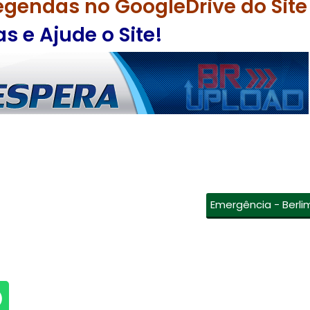
egendas no GoogleDrive do Site
 e Ajude o Site!
Emergência - Berli