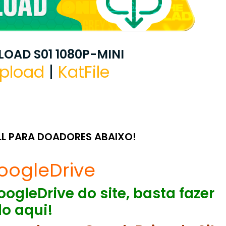
OAD S01 1080P-MINI
pload
|
KatFile
LL PARA DOADORES ABAIXO!
oogleDrive
ogleDrive do site, basta fazer
o aqui!