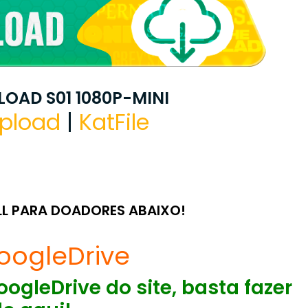
OAD S01 1080P-MINI
pload
|
KatFile
LL PARA DOADORES ABAIXO!
oogleDrive
ogleDrive do site, basta fazer