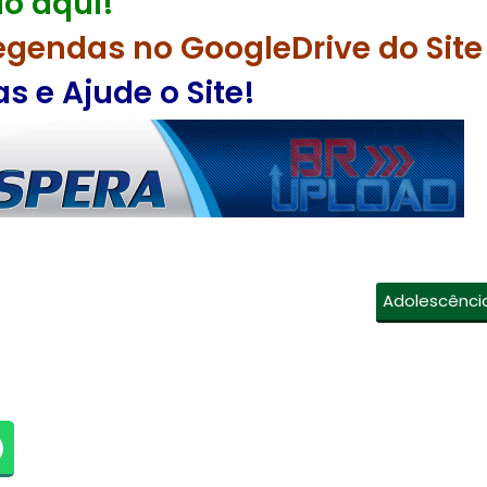
o aqui!
egendas no GoogleDrive do Site
 e Ajude o Site!
Adolescênci