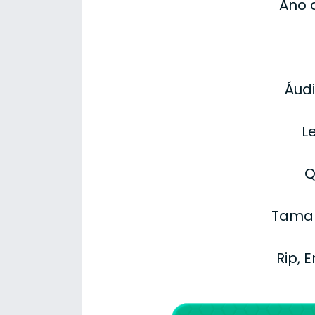
Ano 
Áudi
L
Q
Taman
Rip, 