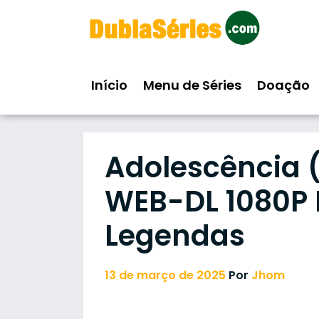
Skip
to
content
Início
Menu de Séries
Doação
Adolescência (
WEB-DL 1080P F
Legendas
13 de março de 2025
Por
Jhom