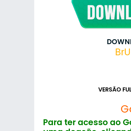
DOWNL
BrU
VERSÃO FU
G
Para ter acesso ao Go