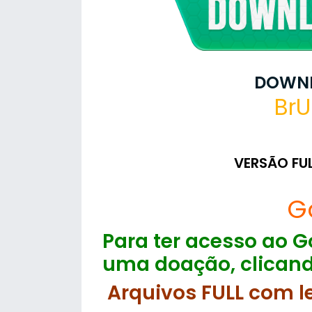
DOWNL
BrU
VERSÃO FU
G
Para ter acesso ao Go
uma doação, clicand
Arquivos FULL com l