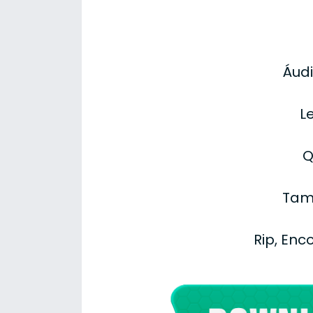
Áudi
L
Q
Tam
Rip, Enc