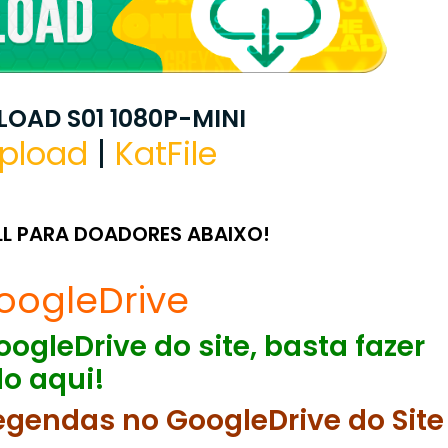
OAD S01 1080P-MINI
pload
|
KatFile
LL PARA DOADORES ABAIXO!
oogleDrive
ogleDrive do site, basta fazer
o aqui!
egendas no GoogleDrive do Site