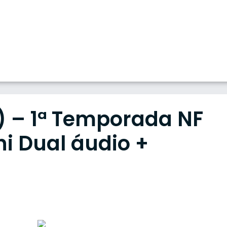
) – 1ª Temporada NF
ni Dual áudio +