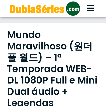
Skip
to
content
Mundo
Maravilhoso (원더
풀 월드) – 1ª
Temporada WEB-
DL 1080P Full e Mini
Dual áudio +
Legendas