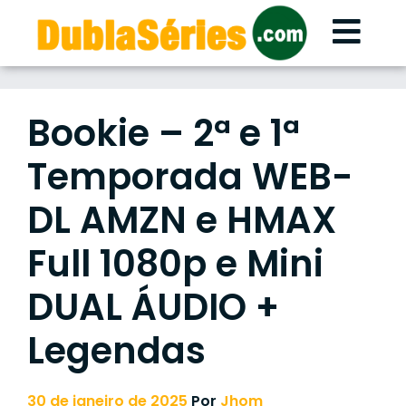
Skip
to
content
Bookie – 2ª e 1ª
Temporada WEB-
DL AMZN e HMAX
Full 1080p e Mini
DUAL ÁUDIO +
Legendas
30 de janeiro de 2025
Por
Jhom