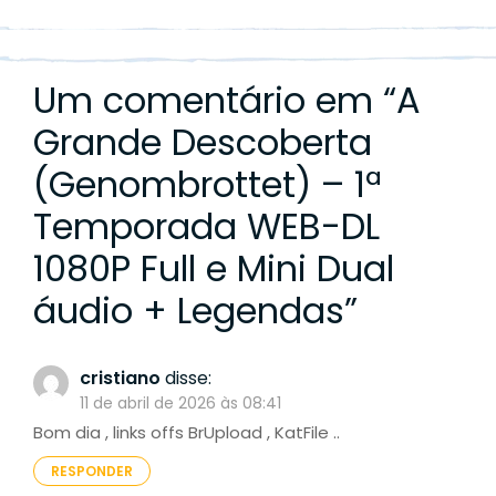
Um comentário em “
A
Grande Descoberta
(Genombrottet) – 1ª
Temporada WEB-DL
1080P Full e Mini Dual
áudio + Legendas
”
cristiano
disse:
11 de abril de 2026 às 08:41
Bom dia , links offs BrUpload , KatFile ..
RESPONDER