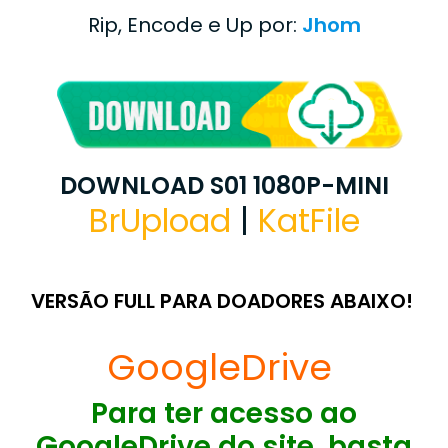
Rip, Encode e Up por:
Jhom
DOWNLOAD S01 1080P-MINI
BrUpload
|
KatFile
VERSÃO FULL PARA DOADORES ABAIXO!
GoogleDrive
Para ter acesso ao
GoogleDrive do site, basta