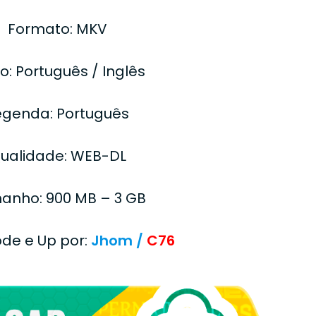
Formato: MKV
o: Português / Inglês
egenda: Português
ualidade: WEB-DL
anho: 900 MB – 3 GB
ode e Up por:
Jhom /
C76