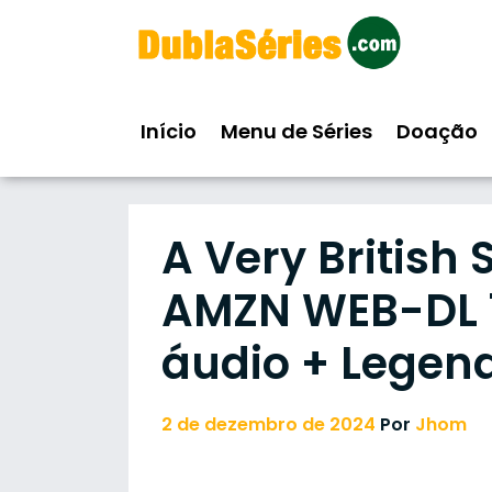
Skip
to
content
Início
Menu de Séries
Doação
A Very British 
AMZN WEB-DL 10
áudio + Legen
2 de dezembro de 2024
Por
Jhom