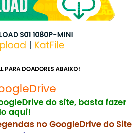
OAD S01 1080P-MINI
pload
|
KatFile
LL PARA DOADORES ABAIXO!
oogleDrive
ogleDrive do site, basta fazer
o aqui!
egendas no GoogleDrive do Site