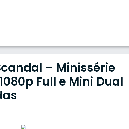
Scandal – Minissérie
80p Full e Mini Dual
das