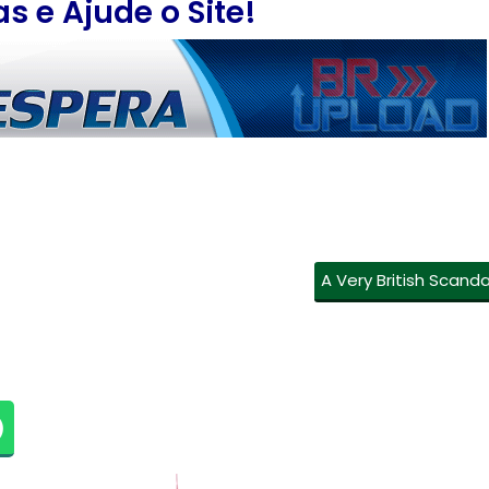
 e Ajude o Site!
A Very British Scanda