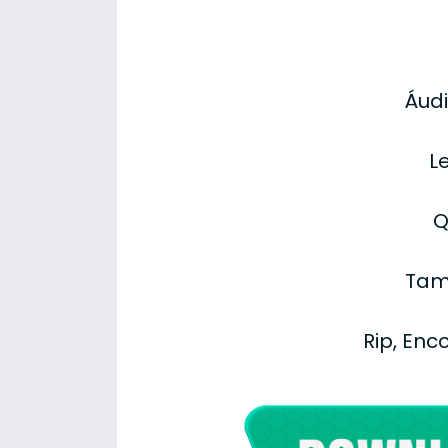
Áudi
L
Q
Tam
Rip, Enc