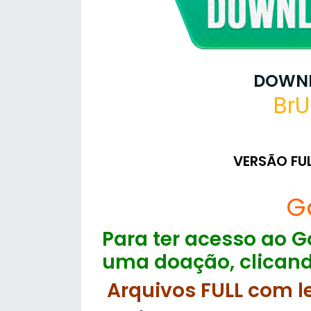
DOWNL
BrU
VERSÃO FU
G
Para ter acesso ao Go
uma doação, clicand
Arquivos FULL com l