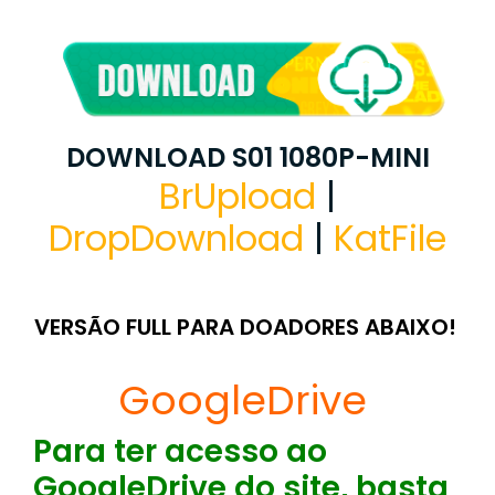
DOWNLOAD S01 1080P-MINI
BrUpload
|
DropDownload
|
KatFile
VERSÃO FULL PARA DOADORES ABAIXO!
GoogleDrive
Para ter acesso ao
GoogleDrive do site, basta