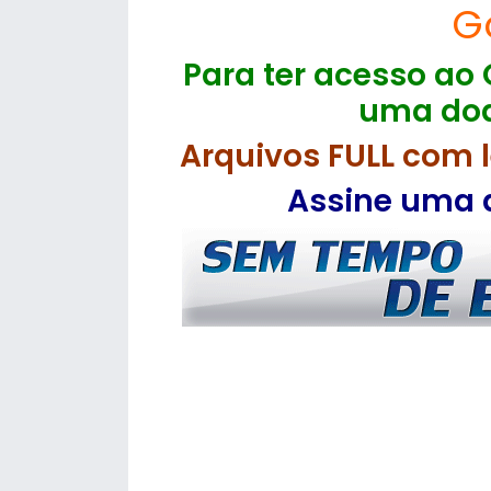
G
Para ter acesso ao 
uma doa
Arquivos FULL com l
Assine uma d