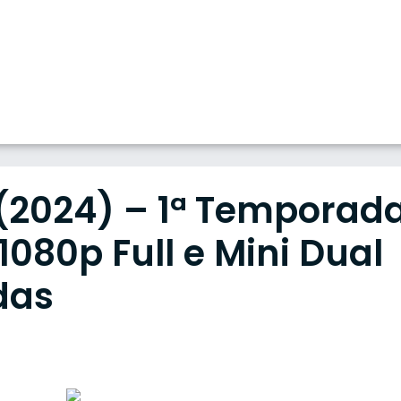
 (2024) – 1ª Temporad
80p Full e Mini Dual
das