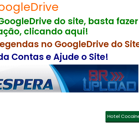
oogleDrive
GoogleDrive do site, basta fazer
ção, clicando aqui!
egendas no GoogleDrive do Sit
a Contas e Ajude o Site!
Hotel Cocain