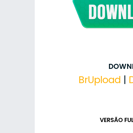
DOWNL
BrUpload
|
VERSÃO FU