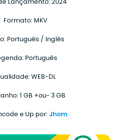
de Lançamento: 2024
Formato: MKV
o: Português / Inglês
egenda: Português
ualidade: WEB-DL
nho: 1 GB +ou- 3 GB
Encode e Up por:
Jhom