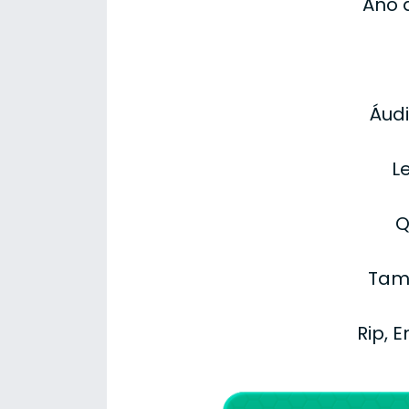
Ano 
Áudi
L
Q
Tama
Rip, 