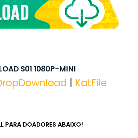
OAD S01 1080P-MINI
DropDownload
|
KatFile
LL PARA DOADORES ABAIXO!