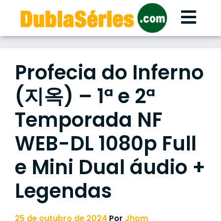
Skip
to
content
Profecia do Inferno
(지옥) – 1ª e 2ª
Temporada NF
WEB-DL 1080p Full
e Mini Dual áudio +
Legendas
25 de outubro de 2024
Por
Jhom