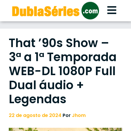
Skip
to
content
That ’90s Show –
3ª a 1ª Temporada
WEB-DL 1080P Full
Dual áudio +
Legendas
22 de agosto de 2024
Por
Jhom