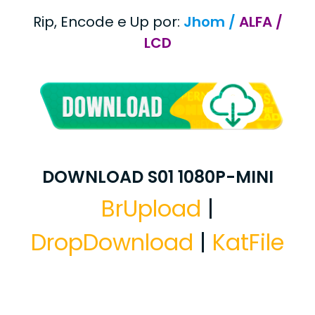
Rip, Encode e Up por:
Jhom /
ALFA /
LCD
DOWNLOAD S01 1080P-MINI
BrUpload
|
DropDownload
|
KatFile