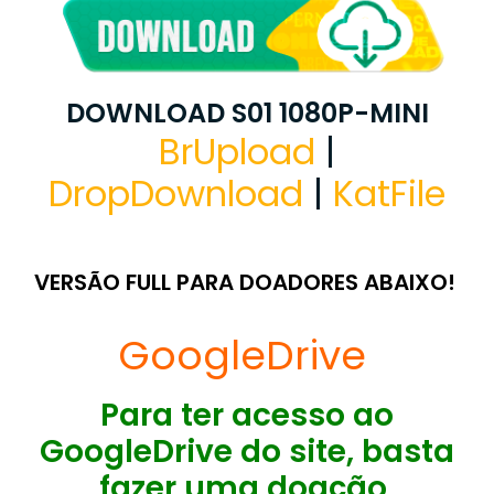
DOWNLOAD S01 1080P-MINI
BrUpload
|
DropDownload
|
KatFile
VERSÃO FULL PARA DOADORES ABAIXO!
GoogleDrive
Para ter acesso ao
GoogleDrive do site, basta
fazer uma doação,