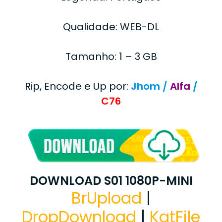
Qualidade: WEB-DL
Tamanho: 1 – 3 GB
Rip, Encode e Up por:
Jhom /
Alfa
/
C76
DOWNLOAD S01 1080P-MINI
BrUpload
|
DropDownload
|
KatFile