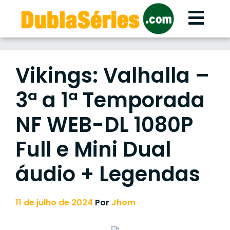
Skip
to
content
Vikings: Valhalla –
3ª a 1ª Temporada
NF WEB-DL 1080P
Full e Mini Dual
áudio + Legendas
11 de julho de 2024
Por
Jhom