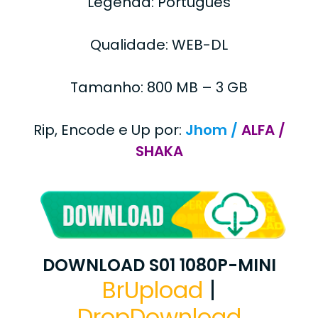
Legenda: Português
Qualidade: WEB-DL
Tamanho: 800 MB – 3 GB
Rip, Encode e Up por:
Jhom /
ALFA /
SHAKA
DOWNLOAD S01 1080P-MINI
BrUpload
|
DropDownload